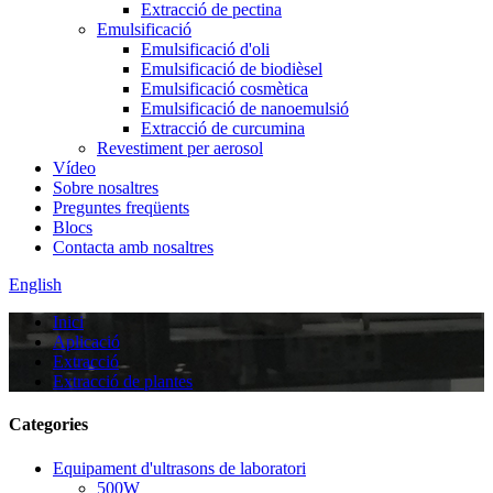
Extracció de pectina
Emulsificació
Emulsificació d'oli
Emulsificació de biodièsel
Emulsificació cosmètica
Emulsificació de nanoemulsió
Extracció de curcumina
Revestiment per aerosol
Vídeo
Sobre nosaltres
Preguntes freqüents
Blocs
Contacta amb nosaltres
English
Inici
Aplicació
Extracció
Extracció de plantes
Categories
Equipament d'ultrasons de laboratori
500W