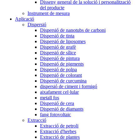
Disseny general de la solució i personalització
del producte
Instrument de mesura
Aplicació
Dispersió
Dispersió de nanotubs de carboni
Dispersió de tinta
Dispersió de liposomes
Dispersió de grafè
Dispersió de sílice
Dispersió de pintura
Dispersió de pigments
Dispersió de polpa
Dispersió de colorant
Dispersió de curcumina
dispersió de ciment i formigó
aixafament cel·lular
metall fos
Dispersió de cera
Dispersió de diamants
fang fotovoltaic
Extracció
Extracció de petroli
Extracció d'herbes
Extracció de plantes