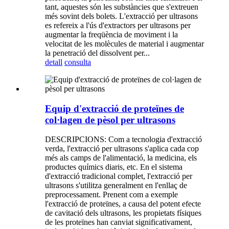
tant, aquestes són les substàncies que s'extreuen
més sovint dels bolets. L'extracció per ultrasons
es refereix a l'ús d'extractors per ultrasons per
augmentar la freqüència de moviment i la
velocitat de les molècules de material i augmentar
la penetració del dissolvent per...
detall
consulta
Equip d'extracció de proteïnes de
col·lagen de pèsol per ultrasons
DESCRIPCIONS: Com a tecnologia d'extracció
verda, l'extracció per ultrasons s'aplica cada cop
més als camps de l'alimentació, la medicina, els
productes químics diaris, etc. En el sistema
d'extracció tradicional complet, l'extracció per
ultrasons s'utilitza generalment en l'enllaç de
preprocessament. Prenent com a exemple
l'extracció de proteïnes, a causa del potent efecte
de cavitació dels ultrasons, les propietats físiques
de les proteïnes han canviat significativament,