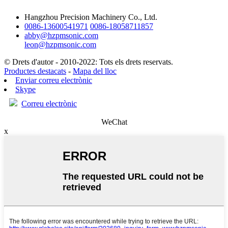
Hangzhou Precision Machinery Co., Ltd.
0086-13600541971
0086-18058711857
abby@hzpmsonic.com
leon@hzpmsonic.com
© Drets d'autor - 2010-2022: Tots els drets reservats.
Productes destacats
-
Mapa del lloc
Enviar correu electrònic
Skype
Correu electrònic
WeChat
x