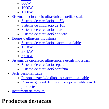
800W
1000W
1500W
Sistema de circulació ultrasònica a petita escala
Sistema de circulació de 5L
Sistema de circulació de 10L
Sistema de circulació de 20L
Sistema de circulació de vidre
Equips d'ultrasons industrials
Sistema de circulació d'acer inoxidable
1,5 kW
2,0 kW
3,0 kW
Sistema de circulació ultrasònica a escala industrial
Sistema de circulació separat
Sistema de circulació contínua
Sèrie personalitzada
Personalització de dipòsits d'acer inoxidable
Disseny general de la solució i personalització del
producte
Instrument de mesura
Productes destacats