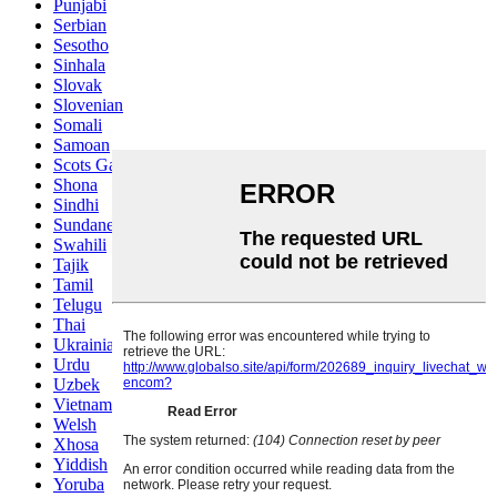
Punjabi
Serbian
Sesotho
Sinhala
Slovak
Slovenian
Somali
Samoan
Scots Gaelic
Shona
Sindhi
Sundanese
Swahili
Tajik
Tamil
Telugu
Thai
Ukrainian
Urdu
Uzbek
Vietnamese
Welsh
Xhosa
Yiddish
Yoruba