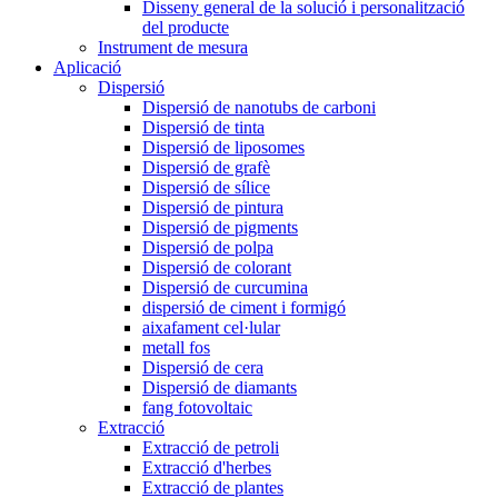
Disseny general de la solució i personalització
del producte
Instrument de mesura
Aplicació
Dispersió
Dispersió de nanotubs de carboni
Dispersió de tinta
Dispersió de liposomes
Dispersió de grafè
Dispersió de sílice
Dispersió de pintura
Dispersió de pigments
Dispersió de polpa
Dispersió de colorant
Dispersió de curcumina
dispersió de ciment i formigó
aixafament cel·lular
metall fos
Dispersió de cera
Dispersió de diamants
fang fotovoltaic
Extracció
Extracció de petroli
Extracció d'herbes
Extracció de plantes