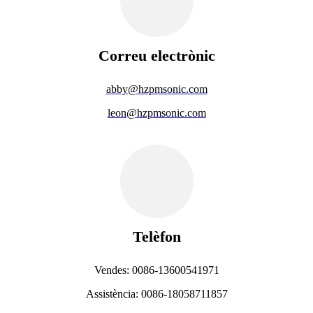
Correu electrònic
abby@hzpmsonic.com
leon@hzpmsonic.com
Telèfon
Vendes: 0086-13600541971
Assistència: 0086-18058711857