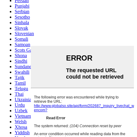
Persian
Punjabi
Serbian
Sesotho
Sinhala
Slovak
Slovenian
Somali
Samoan
Scots Gaelic
Shona
Sindhi
Sundanese
Swahili
Tajik
Tamil
Telugu
Thai
Ukrainian
Urdu
Uzbek
Vietnamese
Welsh
Xhosa
Yiddish