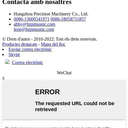
Contacta amb nosaltres
Hangzhou Precision Machinery Co., Ltd.
0086-13600541971
0086-18058711857
abby@hzpmsonic.com
leon@hzpmsonic.com
© Drets d'autor - 2010-2022: Tots els drets reservats.
Productes destacats
-
Mapa del lloc
Enviar correu electrònic
Skype
Correu electrònic
WeChat
x