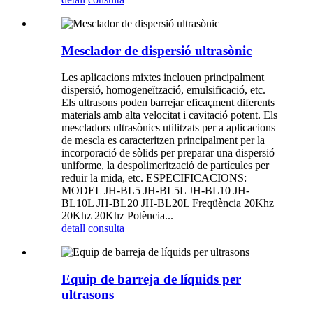
Mesclador de dispersió ultrasònic
Les aplicacions mixtes inclouen principalment
dispersió, homogeneïtzació, emulsificació, etc.
Els ultrasons poden barrejar eficaçment diferents
materials amb alta velocitat i cavitació potent. Els
mescladors ultrasònics utilitzats per a aplicacions
de mescla es caracteritzen principalment per la
incorporació de sòlids per preparar una dispersió
uniforme, la despolimerització de partícules per
reduir la mida, etc. ESPECIFICACIONS:
MODEL JH-BL5 JH-BL5L JH-BL10 JH-
BL10L JH-BL20 JH-BL20L Freqüència 20Khz
20Khz 20Khz Potència...
detall
consulta
Equip de barreja de líquids per
ultrasons