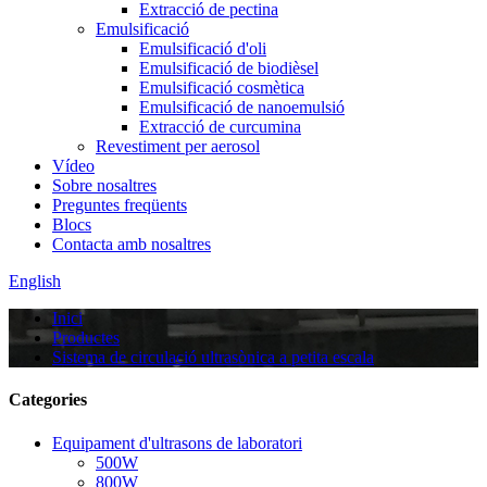
Extracció de pectina
Emulsificació
Emulsificació d'oli
Emulsificació de biodièsel
Emulsificació cosmètica
Emulsificació de nanoemulsió
Extracció de curcumina
Revestiment per aerosol
Vídeo
Sobre nosaltres
Preguntes freqüents
Blocs
Contacta amb nosaltres
English
Inici
Productes
Sistema de circulació ultrasònica a petita escala
Categories
Equipament d'ultrasons de laboratori
500W
800W