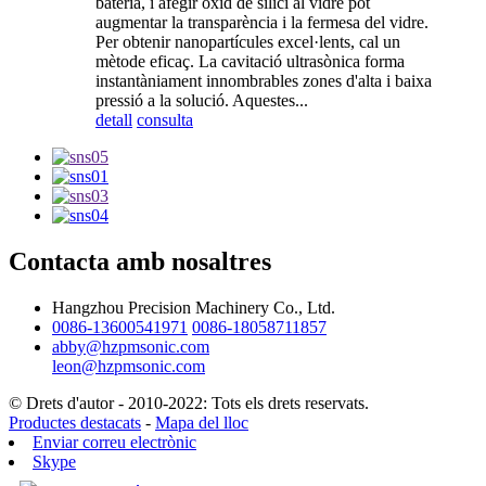
bateria, i afegir òxid de silici al vidre pot
augmentar la transparència i la fermesa del vidre.
Per obtenir nanopartícules excel·lents, cal un
mètode eficaç. La cavitació ultrasònica forma
instantàniament innombrables zones d'alta i baixa
pressió a la solució. Aquestes...
detall
consulta
Contacta amb nosaltres
Hangzhou Precision Machinery Co., Ltd.
0086-13600541971
0086-18058711857
abby@hzpmsonic.com
leon@hzpmsonic.com
© Drets d'autor - 2010-2022: Tots els drets reservats.
Productes destacats
-
Mapa del lloc
Enviar correu electrònic
Skype