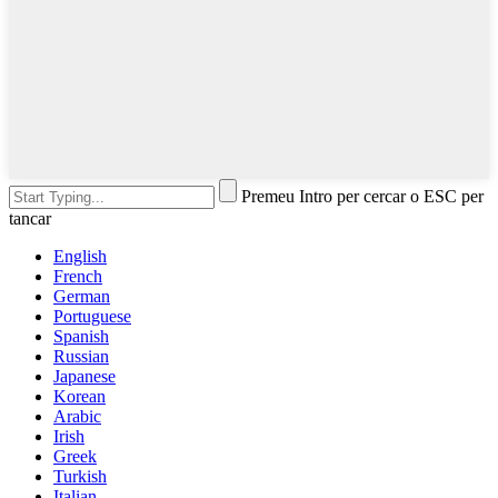
Premeu Intro per cercar o ESC per
tancar
English
French
German
Portuguese
Spanish
Russian
Japanese
Korean
Arabic
Irish
Greek
Turkish
Italian