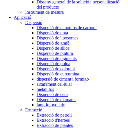
Disseny general de la solució i personalització
del producte
Instrument de mesura
Aplicació
Dispersió
Dispersió de nanotubs de carboni
Dispersió de tinta
Dispersió de liposomes
Dispersió de grafè
Dispersió de sílice
Dispersió de pintura
Dispersió de pigments
Dispersió de polpa
Dispersió de colorant
Dispersió de curcumina
dispersió de ciment i formigó
aixafament cel·lular
metall fos
Dispersió de cera
Dispersió de diamants
fang fotovoltaic
Extracció
Extracció de petroli
Extracció d'herbes
Extracció de plantes