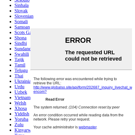
Sinhala
Slovak
Slovenian
Somali
Samoan
Scots Gaelic
Shona
Sindhi
Sundanese
Swahili
Tajik
Tamil
Telugu
Thai
Ukrainian
Urdu
Uzbek
Vietnamese
Welsh
Xhosa
Yiddish
Yoruba
Zulu
Kinyarwanda