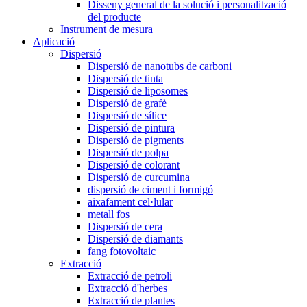
Disseny general de la solució i personalització
del producte
Instrument de mesura
Aplicació
Dispersió
Dispersió de nanotubs de carboni
Dispersió de tinta
Dispersió de liposomes
Dispersió de grafè
Dispersió de sílice
Dispersió de pintura
Dispersió de pigments
Dispersió de polpa
Dispersió de colorant
Dispersió de curcumina
dispersió de ciment i formigó
aixafament cel·lular
metall fos
Dispersió de cera
Dispersió de diamants
fang fotovoltaic
Extracció
Extracció de petroli
Extracció d'herbes
Extracció de plantes