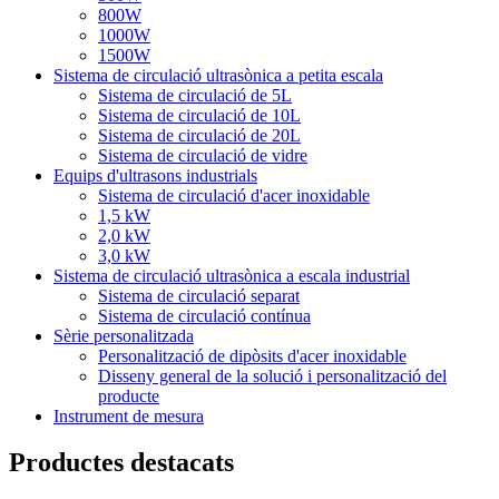
800W
1000W
1500W
Sistema de circulació ultrasònica a petita escala
Sistema de circulació de 5L
Sistema de circulació de 10L
Sistema de circulació de 20L
Sistema de circulació de vidre
Equips d'ultrasons industrials
Sistema de circulació d'acer inoxidable
1,5 kW
2,0 kW
3,0 kW
Sistema de circulació ultrasònica a escala industrial
Sistema de circulació separat
Sistema de circulació contínua
Sèrie personalitzada
Personalització de dipòsits d'acer inoxidable
Disseny general de la solució i personalització del
producte
Instrument de mesura
Productes destacats