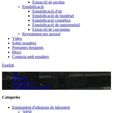
Extracció de pectina
Emulsificació
Emulsificació d'oli
Emulsificació de biodièsel
Emulsificació cosmètica
Emulsificació de nanoemulsió
Extracció de curcumina
Revestiment per aerosol
Vídeo
Sobre nosaltres
Preguntes freqüents
Blocs
Contacta amb nosaltres
English
Inici
Aplicació
Emulsificació
Emulsificació cosmètica
Categories
Equipament d'ultrasons de laboratori
500W