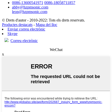
0086-13600541971
0086-18058711857
abby@hzpmsonic.com
leon@hzpmsonic.com
© Drets d'autor - 2010-2022: Tots els drets reservats.
Productes destacats
-
Mapa del lloc
Enviar correu electrònic
Skype
Correu electrònic
WeChat
x