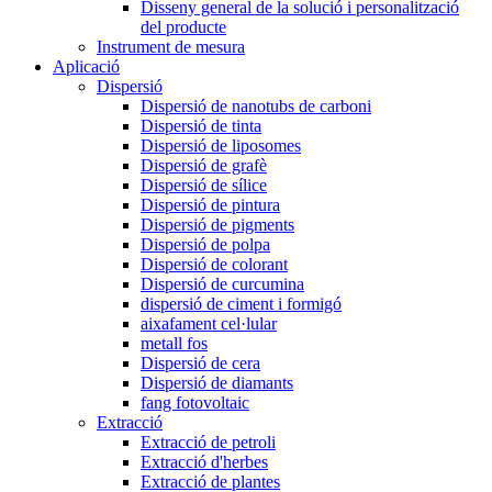
Disseny general de la solució i personalització
del producte
Instrument de mesura
Aplicació
Dispersió
Dispersió de nanotubs de carboni
Dispersió de tinta
Dispersió de liposomes
Dispersió de grafè
Dispersió de sílice
Dispersió de pintura
Dispersió de pigments
Dispersió de polpa
Dispersió de colorant
Dispersió de curcumina
dispersió de ciment i formigó
aixafament cel·lular
metall fos
Dispersió de cera
Dispersió de diamants
fang fotovoltaic
Extracció
Extracció de petroli
Extracció d'herbes
Extracció de plantes