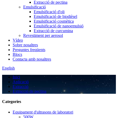
Extracció de pectina
Emulsificació
Emulsificació d'oli
Emulsificació de biodièsel
Emulsificació cosmètica
Emulsificació de nanoemulsió
Extracció de curcumina
Revestiment per aerosol
Vídeo
Sobre nosaltres
Preguntes freqüents
Blocs
Contacta amb nosaltres
English
Inici
Aplicació
Extracció
Extracció de pectina
Categories
Equipament d'ultrasons de laboratori
500W