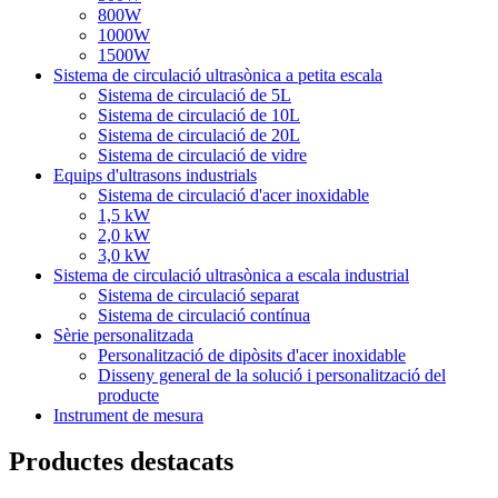
800W
1000W
1500W
Sistema de circulació ultrasònica a petita escala
Sistema de circulació de 5L
Sistema de circulació de 10L
Sistema de circulació de 20L
Sistema de circulació de vidre
Equips d'ultrasons industrials
Sistema de circulació d'acer inoxidable
1,5 kW
2,0 kW
3,0 kW
Sistema de circulació ultrasònica a escala industrial
Sistema de circulació separat
Sistema de circulació contínua
Sèrie personalitzada
Personalització de dipòsits d'acer inoxidable
Disseny general de la solució i personalització del
producte
Instrument de mesura
Productes destacats