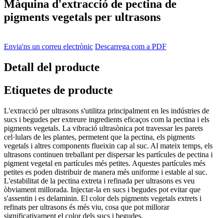
Màquina d'extracció de pectina de
pigments vegetals per ultrasons
Envia'ns un correu electrònic
Descarrega com a PDF
Detall del producte
Etiquetes de producte
L'extracció per ultrasons s'utilitza principalment en les indústries de
sucs i begudes per extreure ingredients eficaços com la pectina i els
pigments vegetals. La vibració ultrasònica pot travessar les parets
cel·lulars de les plantes, permetent que la pectina, els pigments
vegetals i altres components flueixin cap al suc. Al mateix temps, els
ultrasons continuen treballant per dispersar les partícules de pectina i
pigment vegetal en partícules més petites. Aquestes partícules més
petites es poden distribuir de manera més uniforme i estable al suc.
L'estabilitat de la pectina extreta i refinada per ultrasons es veu
òbviament millorada. Injectar-la en sucs i begudes pot evitar que
s'assentin i es delaminin. El color dels pigments vegetals extrets i
refinats per ultrasons és més viu, cosa que pot millorar
significativament el color dels sucs i begudes.