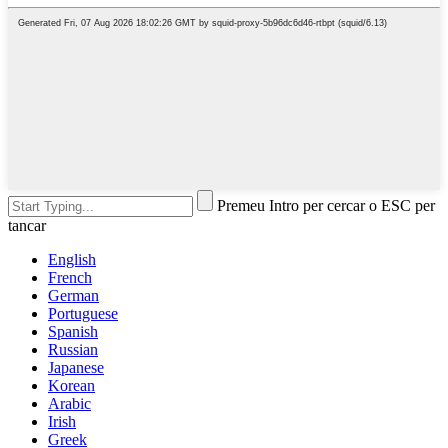
Premeu Intro per cercar o ESC per
tancar
English
French
German
Portuguese
Spanish
Russian
Japanese
Korean
Arabic
Irish
Greek