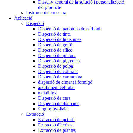
Disseny general de la solució i personalització
del producte
Instrument de mesura
Aplicació
Dispersió
Dispersió de nanotubs de carboni
Dispersió de tinta
Dispersió de liposomes
Dispersió de grafè
Dispersió de sílice
Dispersió de pintura
Dispersió de pigments
Dispersió de polpa
Dispersió de colorant
Dispersió de curcumina
dispersió de ciment i formigó
aixafament cel·lular
metall fos
Dispersió de cera
Dispersió de diamants
fang fotovoltaic
Extracció
Extracció de petroli
Extracció d'herbes
Extracció de plantes