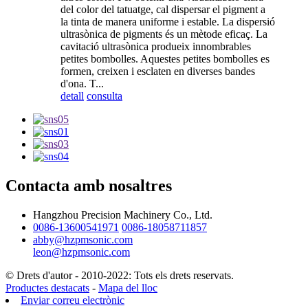
del color del tatuatge, cal dispersar el pigment a
la tinta de manera uniforme i estable. La dispersió
ultrasònica de pigments és un mètode eficaç. La
cavitació ultrasònica produeix innombrables
petites bombolles. Aquestes petites bombolles es
formen, creixen i esclaten en diverses bandes
d'ona. T...
detall
consulta
Contacta amb nosaltres
Hangzhou Precision Machinery Co., Ltd.
0086-13600541971
0086-18058711857
abby@hzpmsonic.com
leon@hzpmsonic.com
© Drets d'autor - 2010-2022: Tots els drets reservats.
Productes destacats
-
Mapa del lloc
Enviar correu electrònic