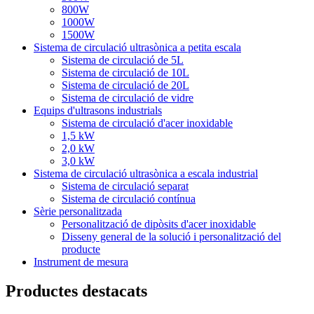
800W
1000W
1500W
Sistema de circulació ultrasònica a petita escala
Sistema de circulació de 5L
Sistema de circulació de 10L
Sistema de circulació de 20L
Sistema de circulació de vidre
Equips d'ultrasons industrials
Sistema de circulació d'acer inoxidable
1,5 kW
2,0 kW
3,0 kW
Sistema de circulació ultrasònica a escala industrial
Sistema de circulació separat
Sistema de circulació contínua
Sèrie personalitzada
Personalització de dipòsits d'acer inoxidable
Disseny general de la solució i personalització del
producte
Instrument de mesura
Productes destacats