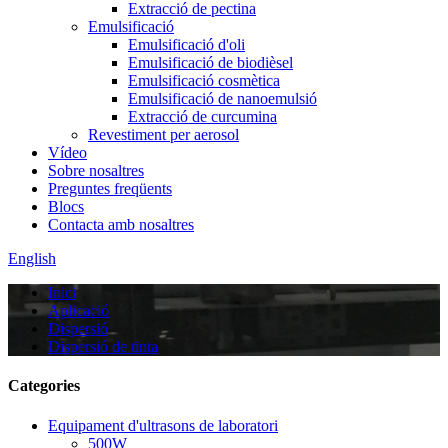
Extracció de pectina
Emulsificació
Emulsificació d'oli
Emulsificació de biodièsel
Emulsificació cosmètica
Emulsificació de nanoemulsió
Extracció de curcumina
Revestiment per aerosol
Vídeo
Sobre nosaltres
Preguntes freqüents
Blocs
Contacta amb nosaltres
English
Inici
Aplicació
Dispersió
Dispersió de tinta
Categories
Equipament d'ultrasons de laboratori
500W