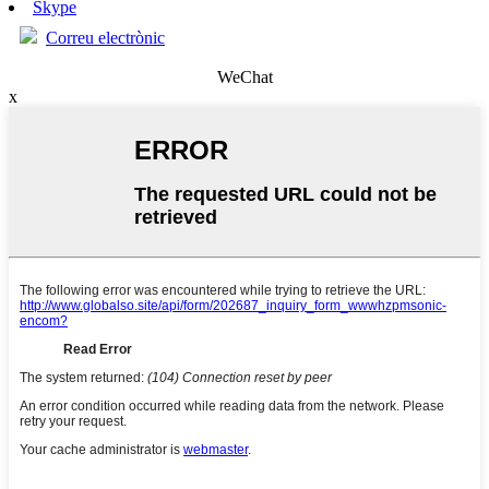
Skype
Correu electrònic
WeChat
x